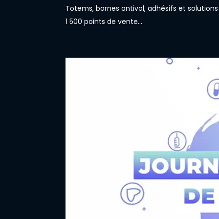
Totems, bornes antivol, adhésifs et solutions
1 500 points de vente…