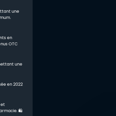
ttant une
ximum.
ents en
tenus OTC
mettant une
isée en 2022
 et
armacie. 🛍️