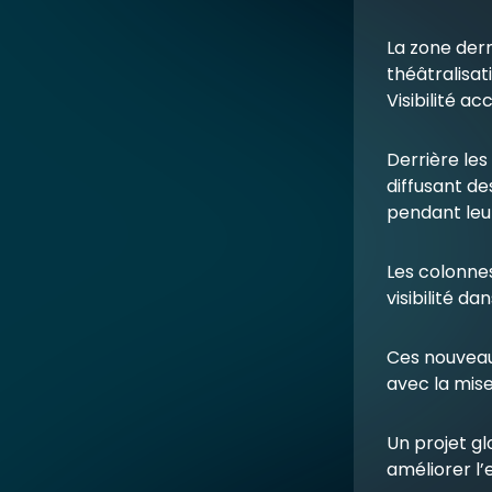
La zone der
théâtralisa
Visibilité ac
Derrière les
diffusant d
pendant leu
Les colonnes
visibilité d
Ces nouveaut
avec la mis
Un projet g
améliorer l’